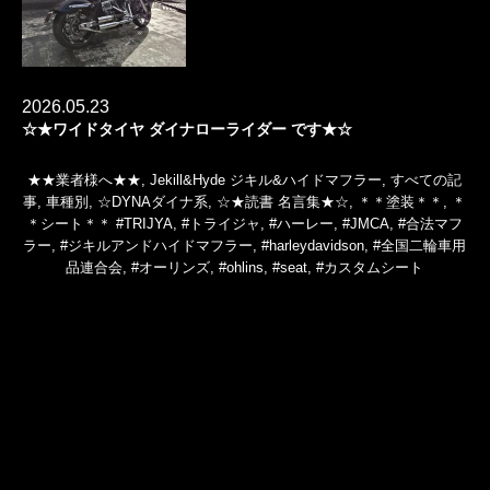
2026.05.23
☆★ワイドタイヤ ダイナローライダー です★☆
★★業者様へ★★
,
Jekill&Hyde ジキル&ハイドマフラー
,
すべての記
事
,
車種別
,
☆DYNAダイナ系
,
☆★読書 名言集★☆
,
＊＊塗装＊＊
,
＊
＊シート＊＊
#TRIJYA
,
#トライジャ
,
#ハーレー
,
#JMCA
,
#合法マフ
ラー
,
#ジキルアンドハイドマフラー
,
#harleydavidson
,
#全国二輪車用
品連合会
,
#オーリンズ
,
#ohlins
,
#seat
,
#カスタムシート