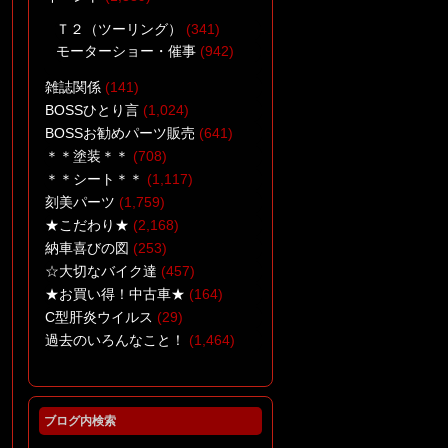
Ｔ２（ツーリング）
(341)
モーターショー・催事
(942)
雑誌関係
(141)
BOSSひとり言
(1,024)
BOSSお勧めパーツ販売
(641)
＊＊塗装＊＊
(708)
＊＊シート＊＊
(1,117)
刻美パーツ
(1,759)
★こだわり★
(2,168)
納車喜びの図
(253)
☆大切なバイク達
(457)
★お買い得！中古車★
(164)
C型肝炎ウイルス
(29)
過去のいろんなこと！
(1,464)
ブログ内検索