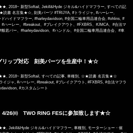
★★
,
2018~ 新型Softail
,
Jekill&Hyde ジキル&ハイドマフラー
,
すべての記
★読書 名言集★☆
,
刻美パーツ
#TRIJYA
,
#トライジャ
,
#ハーレー
,
ンドハイドマフラー
,
#harleydavidson
,
#全国二輪車用品連合会
,
#ohlins
,
#
、#ハーレー、#breakout、#ブレイクアウト、#FXBRS、#JMCA、#合法マ
バー、#harleydavidson、#ハンドル、#全国二輪車用品連合会、#車
グリップ対応 刻美パーツを生産中！★☆
★★
,
2018~ 新型Softail
,
すべての記事
,
車種別
,
☆★読書 名言集★☆
トライジャ
,
#ハーレー
,
#breakout
,
#ブレイクアウト
,
#FXBRS
,
#合法マフラ
ydavidson
,
#カスタムシート
4/26㈰ TWO RING FESに参加致します★☆
★★
,
Jekill&Hyde ジキル&ハイドマフラー
,
車種別
,
モーターショー・催