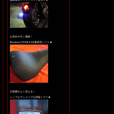
お求めやすい価格！
Breakout FXSB＆SE量産型シート★
広範囲がよく見える！
シンプルでシャープな球面ミラー★