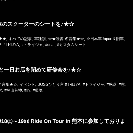
車のスクーターのシートを♪★☆
★★
,
すべての記事
,
車種別
,
☆★読書 名言集★☆
,
☆日本車Japan＆旧車
,
＊
#TRIJYA
,
#トライジャ
,
#seat
,
#カスタムシート
と一日お店を閉めて研修会を♪★☆
名言集★☆
,
イベント
,
BOSSひとり言
#TRIJYA
,
#トライジャ
,
#感謝
,
#志
,
営
,
#笠山荒神
,
#心
,
#環境
18㈯～19㈰ Ride On Tour in 熊本に参加しておりま