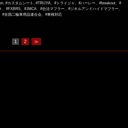
on
,
#カスタムシート
,
#TRIJYA、#トライジャ、#ハーレー、#breakout、#
、#FXBRS、#JMCA、#合法マフラー、#ジキルアンドハイドマフラー、
ハンドル、#全国二輪車用品連合会、#車検対応
1
2
≫