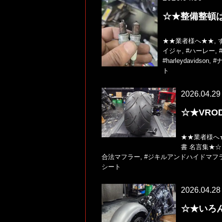
☆★整備整頓
★★業者様へ★★
,
イジャ
,
#ハーレー
,
#harleydavidson
,
#
ト
2026.04.29
☆★VRO
★★業者様へ
書 名言集★☆
合法マフラー
,
#ジキルアンドハイドマフ
シート
2026.04.28
☆★いろ