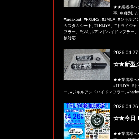
★★業者様へ
事
,
車種別
,
☆
#breakout
,
#FXBRS
,
#JMCA
,
#ジキルア
カスタムシート
,
#TRIJYA、#トライジャ
フラー、#ジキルアンドハイドマフラー、#般若
検対応
2026.04.27
☆★新型
★★業者様へ
#TRIJYA
,
#
ー
,
#ジキルアンドハイドマフラー
,
#harle
2026.04.26
☆★今日！
★★業者様へ