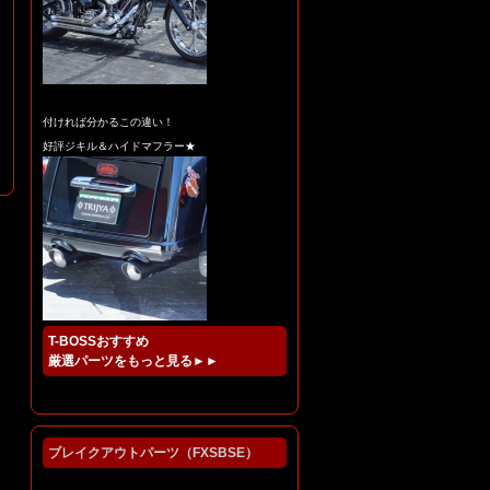
付ければ分かるこの違い！
好評ジキル＆ハイドマフラー★
T-BOSSおすすめ
厳選パーツをもっと見る►►
ブレイクアウトパーツ（FXSBSE）