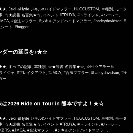
★★
,
Jekill&Hyde ジキル&ハイドマフラー
,
HUGCUSTOM
,
車種別
,
モータ
事
,
☆★読書 名言集★☆
,
イベント
#TRIJYA
,
#トライジャ
,
#ハーレー
,
JMCA
,
#合法マフラー
,
#ジキルアンドハイドマフラー
,
#harleydavidson
,
#
ムシート
,
#bagger
ンダーの延長を♪★☆
★★
,
すべての記事
,
車種別
,
☆★読書 名言集★☆
,
☆FLツアラー系
トライジャ
,
#ブレイクアウト
,
#JMCA
,
#合法マフラー
,
#harleydavidson
,
#全
ガー
2026 Ride on Tour in 熊本ですよ！★☆
★★
,
Jekill&Hyde ジキル&ハイドマフラー
,
HUGCUSTOM
,
車種別
,
モータ
事
,
☆★読書 名言集★☆
,
イベント
#TRIJYA
,
#トライジャ
,
#ハーレー
,
XBRS
,
#JMCA
,
#合法マフラー
,
#ジキルアンドハイドマフラー
,