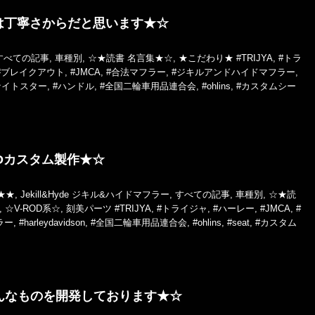
は丁寧さからだと思います★☆
すべての記事
,
車種別
,
☆★読書 名言集★☆
,
★こだわり★
#TRIJYA
,
#トラ
#ブレイクアウト
,
#JMCA
,
#合法マフラー
,
#ジキルアンドハイドマフラー
,
ナイトスター
,
#ハンドル
,
#全国二輪車用品連合会
,
#ohlins
,
#カスタムシー
Dカスタム製作★☆
★★
,
Jekill&Hyde ジキル&ハイドマフラー
,
すべての記事
,
車種別
,
☆★読
,
☆V-ROD系☆
,
刻美パーツ
#TRIJYA
,
#トライジャ
,
#ハーレー
,
#JMCA
,
#
ラー
,
#harleydavidson
,
#全国二輪車用品連合会
,
#ohlins
,
#seat
,
#カスタム
んなものを開発しております★☆