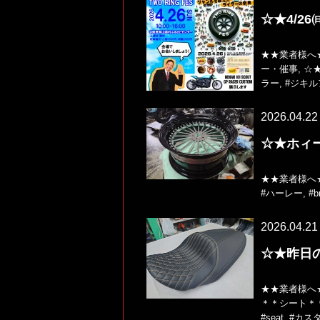
☆★4/26
★★業者様へ
ー・催事
,
☆
ラー
,
#ジキ
2026.04.22
☆★ホィ
★★業者様へ
#ハーレー
,
#b
2026.04.21
☆★昨日
★★業者様へ
＊＊シート＊
#seat
,
#カス