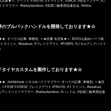
名言集★☆
,
イベント
#TRIJYA
,
#トライジャ
,
#JMCA
,
#合法マフラー
,
#ジ
イドマフラー
,
#harleydavidson
,
#全国二輪車用品連合会
,
#ohlins
評のプルバックハンドルを開発しております★☆
★★
,
すべての記事
,
車種別
,
☆★読書 名言集★☆
,
BOSSお勧めパーツ販
#トライジャ
,
#breakout
,
#ブレイクアウト
,
#FXBRS
,
#ジキルアンドハイド
カ
ドタイヤカスタムを製作しております★☆
★★
,
Jekill&Hyde ジキル&ハイドマフラー
,
すべての記事
,
車種別
,
☆★読
,
☆FXSB FXSBSE ブレイクアウト
#TRIJYA
,
#トライジャ
,
#breakout
,
ルアンドハイドマフラー
,
#harleydavidson
,
#ハンドル
,
#全国二輪車用品連