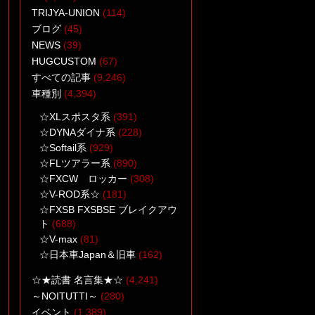
TRIJYA-UNION
(114)
ブログ
(45)
NEWS
(39)
HUGCUSTOM
(67)
すべての記事
(9,246)
車種別
(4,394)
☆XLスポスタ系
(391)
☆DYNAダイナ系
(228)
☆Softail系
(929)
☆FLツアラー系
(890)
☆FXCW ロッカー
(308)
☆V-ROD系☆
(181)
☆FXSB FXSBSE ブレイクアウ
ト
(688)
☆V-max
(81)
☆日本車Japan＆旧車
(162)
☆★読書 名言集★☆
(4,241)
～NOITUTTI～
(280)
イベント
(1,389)