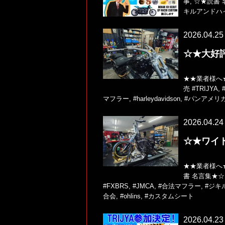
事
,
☆★読書 
キルアンドハ
2026.04.25
☆★大好
★★業者様へ
売
#TRIJYA
,
マフラー
,
#harleydavidson
,
#パンアメリ
2026.04.24
☆★ワイ
★★業者様へ
書 名言集★☆
#FXBRS
,
#JMCA
,
#合法マフラー
,
#ジキ
合会
,
#ohlins
,
#カスタムシート
2026.04.23