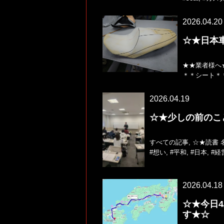
2026.04.20
☆★日本
★★業者様へ
＊＊シート＊
2026.04.19
☆★少しの前のこ
すべての記事
,
☆★読書 
#想い
,
#平和
,
#日本
,
#経
2026.04.18
☆★今日4/
す★☆