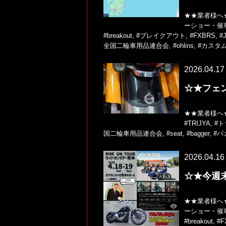
★★業者様へ
ーショー・催
#breakout
,
#ブレイクアウト
,
#FXBRS
,
#
全国二輪車用品連合会
,
#ohlins
,
#カスタ
2026.04.17
☆★フェ
★★業者様へ
#TRIJYA
,
#
国二輪車用品連合会
,
#seat
,
#bagger
,
#バ
2026.04.16
☆★今週末は
★★業者様へ
ーショー・催
#breakout
,
#F