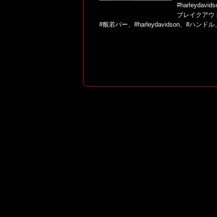
#harleydavids
ブレイクアウト
#般若バー、#harleydavidson、#