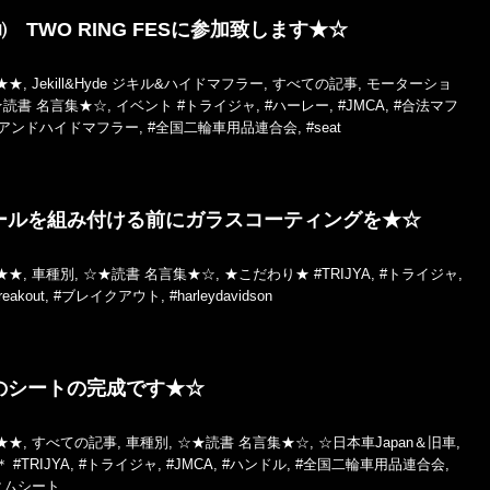
㈰ TWO RING FESに参加致します★☆
★★
,
Jekill&Hyde ジキル&ハイドマフラー
,
すべての記事
,
モーターショ
★読書 名言集★☆
,
イベント
#トライジャ
,
#ハーレー
,
#JMCA
,
#合法マフ
ルアンドハイドマフラー
,
#全国二輪車用品連合会
,
#seat
ールを組み付ける前にガラスコーティングを★☆
★★
,
車種別
,
☆★読書 名言集★☆
,
★こだわり★
#TRIJYA
,
#トライジャ
,
reakout
,
#ブレイクアウト
,
#harleydavidson
のシートの完成です★☆
★★
,
すべての記事
,
車種別
,
☆★読書 名言集★☆
,
☆日本車Japan＆旧車
,
＊
#TRIJYA
,
#トライジャ
,
#JMCA
,
#ハンドル
,
#全国二輪車用品連合会
,
タムシート