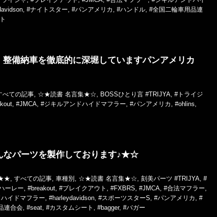
davidson
,
#ナイトスター
,
#パンアメリカ
,
#ハンドル
,
#全国二輪車用品連
ト
！整備納車を徹底的に深堀していますパンアメリカ
すべての記事
,
☆★読書 名言集★☆
,
BOSSひとり言
#TRIJYA
,
#トライジ
kout
,
#JMCA
,
#ジキルアンドハイドマフラー
,
#パンアメリカ
,
#ohlins
,
んなパーツを製作しております♪★☆
★★
,
すべての記事
,
車種別
,
☆★読書 名言集★☆
,
刻美パーツ
#TRIJYA
,
#
#ハーレー
,
#breakout
,
#ブレイクアウト
,
#FXBRS
,
#JMCA
,
#合法マフラー
,
ドハイドマフラー
,
#harleydavidson
,
#スポーツスターS
,
#パンアメリカ
,
#
品連合会
,
#seat
,
#カスタムシート
,
#bagger
,
#バガー