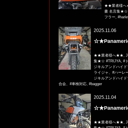
★★業者様へ
書 名言集★☆
フラー
,
#harl
2025.11.06
☆★Paname
★★業者様へ★★
,
集★☆
#TRIJYA
,
#
ジキルアンドハイド
ライジャ、#ハーレー、
ジキルアンドハイドマフ
合会、#車検対応
,
#bagger
2025.11.04
☆★Paname
★★業者様へ★★
,
集★☆
#TRIJYA
,
#