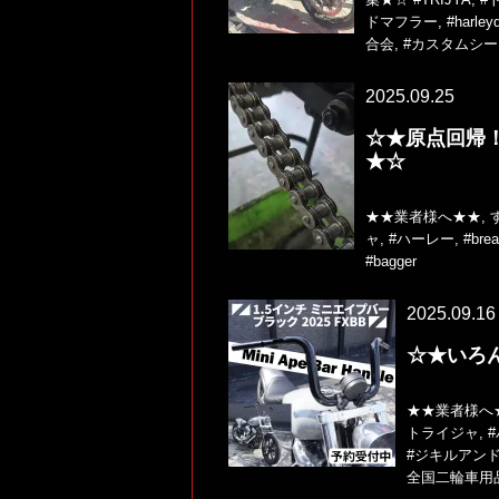
ドマフラー
,
#harley
合会
,
#カスタムシー
2025.09.25
☆★原点回帰
★☆
★★業者様へ★★
,
ャ
,
#ハーレー
,
#brea
#bagger
2025.09.16
☆★いろ
★★業者様へ
トライジャ
,
#ジキルアン
全国二輪車用