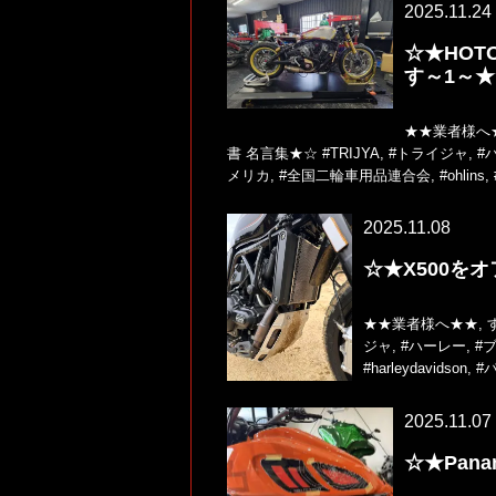
2025.11.24
☆★HO
す～1～★
★★業者様へ
書 名言集★☆
#TRIJYA
,
#トライジャ
,
#
メリカ
,
#全国二輪車用品連合会
,
#ohlins
,
2025.11.08
☆★X500を
★★業者様へ★★
,
ジャ
,
#ハーレー
,
#
#harleydavidson
,
#
2025.11.07
☆★Pan