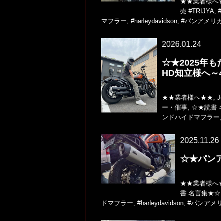
★★業者様へ
売
#TRIJYA
,
マフラー
,
#harleydavidson
,
#パンアメリ
2026.01.24
☆★2025年
HD知立様へ～
★★業者様へ★★
,
ー・催事
,
☆★読書 
ンドハイドマフラー
2025.11.26
☆★パン
★★業者様へ
書 名言集★☆
ドマフラー
,
#harleydavidson
,
#パンアメ