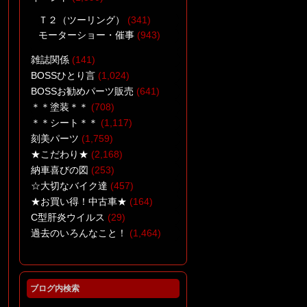
Ｔ２（ツーリング）
(341)
モーターショー・催事
(943)
雑誌関係
(141)
BOSSひとり言
(1,024)
BOSSお勧めパーツ販売
(641)
＊＊塗装＊＊
(708)
＊＊シート＊＊
(1,117)
刻美パーツ
(1,759)
★こだわり★
(2,168)
納車喜びの図
(253)
☆大切なバイク達
(457)
★お買い得！中古車★
(164)
C型肝炎ウイルス
(29)
過去のいろんなこと！
(1,464)
ブログ内検索