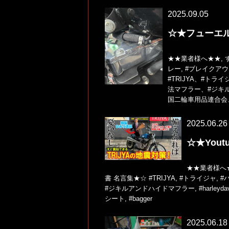
2025.09.05
☆★フューエ
★★業者様へ★★
,
レー
,
#ブレイクアウ
#TRIJYA、#トライ
法マフラー、#ジキルア
国二輪車用品連合会
2025.06.26
☆★You
★★業者様へ
書 名言集★☆
#TRIJYA
,
#トライジャ
,
#
#ジキルアンドハイドマフラー
,
#harleyda
シート
,
#bagger
2025.06.18