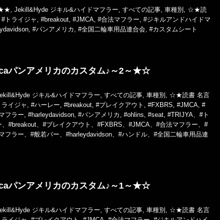
★★
,
Jekill&Hyde ジキル&ハイドマフラー
,
すべての記事
,
車種別
,
☆★読
#トライジャ
,
#breakout
,
#JMCA
,
#合法マフラー
,
#ジキルアンドハイドマ
eydavidson
,
#パンアメリカ
,
#全国二輪車用品連合会
,
#カスタムシート
ricaパンアメリカのカスタム♪～2～★☆
Jekill&Hyde ジキル&ハイドマフラー
,
すべての記事
,
車種別
,
☆★読書 名言
トライジャ
,
#ハーレー
,
#breakout
,
#ブレイクアウト
,
#FXBRS
,
#JMCA
,
#
マフラー
,
#harleydavidson
,
#パンアメリカ
,
#ohlins
,
#seat
,
#TRIJYA、#ト
#breakout、#ブレイクアウト、#FXBRS、#JMCA、#合法マフラー、#
ラー、#般若バー、#harleydavidson、#ハンドル、#全国二輪車用品連
ricaパンアメリカのカスタム♪～1～★☆
Jekill&Hyde ジキル&ハイドマフラー
,
すべての記事
,
車種別
,
☆★読書 名言
トライジャ
,
#ブレイクアウト
,
#JMCA
,
#合法マフラー
,
#ジキルアンドハイ