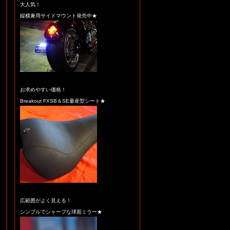
大人気！
縦横兼用サイドマウント発売中★
お求めやすい価格！
Breakout FXSB＆SE量産型シート★
広範囲がよく見える！
シンプルでシャープな球面ミラー★