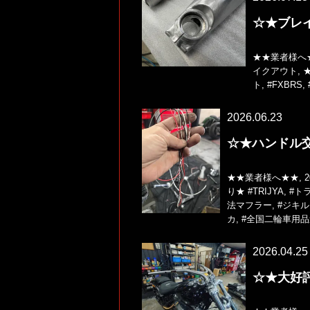
☆★ブレ
★★業者様へ
イクアウト
,
ト
,
#FXBRS
,
2026.06.23
☆★ハンドル
★★業者様へ★★
,
2
り★
#TRIJYA
,
#ト
法マフラー
,
#ジキ
カ
,
#全国二輪車用
2026.04.25
☆★大好