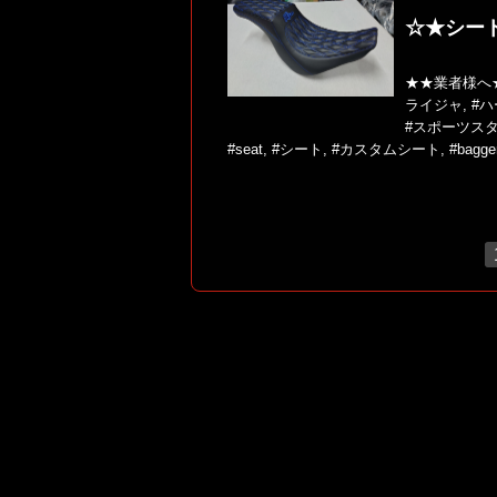
☆★シー
★★業者様へ
ライジャ
,
#
#スポーツスタ
#seat
,
#シート
,
#カスタムシート
,
#bagge