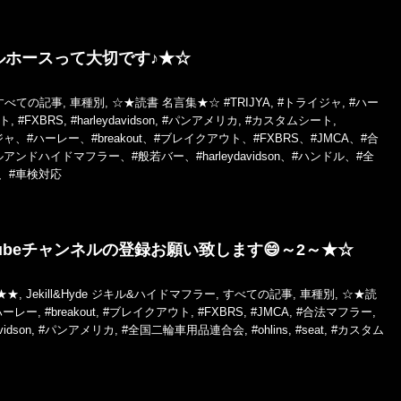
ルホースって大切です♪★☆
すべての記事
,
車種別
,
☆★読書 名言集★☆
#TRIJYA
,
#トライジャ
,
#ハー
ト
,
#FXBRS
,
#harleydavidson
,
#パンアメリカ
,
#カスタムシート
,
ジャ、#ハーレー、#breakout、#ブレイクアウト、#FXBRS、#JMCA、#合
ンドハイドマフラー、#般若バー、#harleydavidson、#ハンドル、#全
、#車検対応
tubeチャンネルの登録お願い致します😄～2～★☆
★★
,
Jekill&Hyde ジキル&ハイドマフラー
,
すべての記事
,
車種別
,
☆★読
ハーレー
,
#breakout
,
#ブレイクアウト
,
#FXBRS
,
#JMCA
,
#合法マフラー
,
vidson
,
#パンアメリカ
,
#全国二輪車用品連合会
,
#ohlins
,
#seat
,
#カスタム