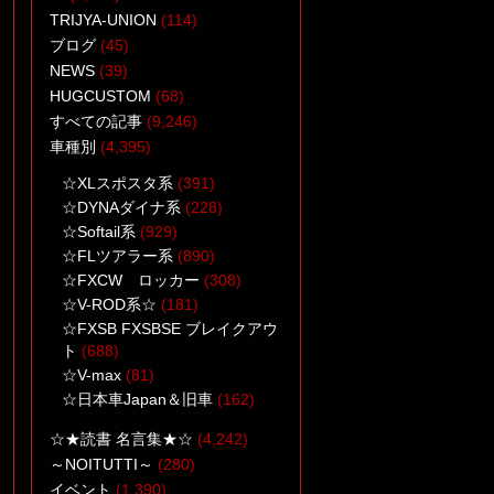
TRIJYA-UNION
(114)
ブログ
(45)
NEWS
(39)
HUGCUSTOM
(68)
すべての記事
(9,246)
車種別
(4,395)
☆XLスポスタ系
(391)
☆DYNAダイナ系
(228)
☆Softail系
(929)
☆FLツアラー系
(890)
☆FXCW ロッカー
(308)
☆V-ROD系☆
(181)
☆FXSB FXSBSE ブレイクアウ
ト
(688)
☆V-max
(81)
☆日本車Japan＆旧車
(162)
☆★読書 名言集★☆
(4,242)
～NOITUTTI～
(280)
イベント
(1,390)