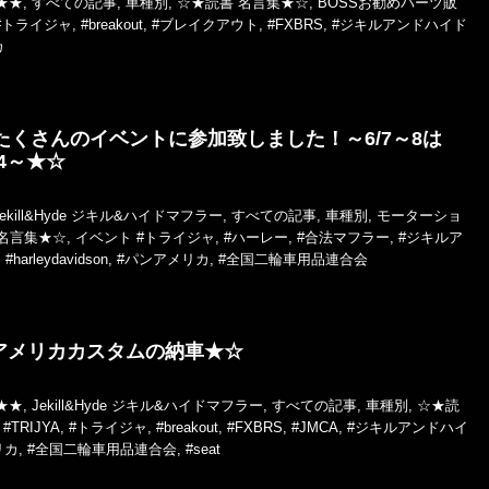
★★
,
すべての記事
,
車種別
,
☆★読書 名言集★☆
,
BOSSお勧めパーツ販
#トライジャ
,
#breakout
,
#ブレイクアウト
,
#FXBRS
,
#ジキルアンドハイド
カ
もたくさんのイベントに参加致しました！～6/7～8は
4～★☆
Jekill&Hyde ジキル&ハイドマフラー
,
すべての記事
,
車種別
,
モーターショ
名言集★☆
,
イベント
#トライジャ
,
#ハーレー
,
#合法マフラー
,
#ジキルア
,
#harleydavidson
,
#パンアメリカ
,
#全国二輪車用品連合会
アメリカカスタムの納車★☆
★★
,
Jekill&Hyde ジキル&ハイドマフラー
,
すべての記事
,
車種別
,
☆★読
#TRIJYA
,
#トライジャ
,
#breakout
,
#FXBRS
,
#JMCA
,
#ジキルアンドハイ
リカ
,
#全国二輪車用品連合会
,
#seat