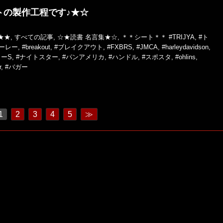
トの製作工程です♪★☆
★★
,
すべての記事
,
☆★読書 名言集★☆
,
＊＊シート＊＊
#TRIJYA
,
#ト
ハーレー
,
#breakout
,
#ブレイクアウト
,
#FXBRS
,
#JMCA
,
#harleydavidson
,
ーS
,
#ナイトスター
,
#パンアメリカ
,
#ハンドル
,
#スポスタ
,
#ohlins
,
r
,
#バガー
1
2
3
4
5
≫