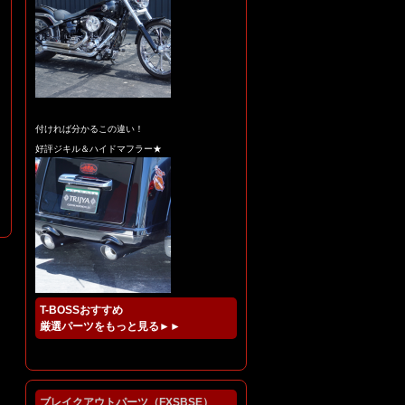
付ければ分かるこの違い！
好評ジキル＆ハイドマフラー★
T-BOSSおすすめ
厳選パーツをもっと見る►►
ブレイクアウトパーツ（FXSBSE）