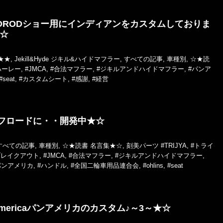
TORODショー用にインディアンをカスタムしておりま
☆
★★
,
Jekill&Hyde ジキル&ハイドマフラー
,
すべての記事
,
車種別
,
☆★読
ハーレー
,
#JMCA
,
#合法マフラー
,
#ジキルアンドハイドマフラー
,
#パンア
#seat
,
#カスタムシート
,
#感謝
,
#経営
オフロードに・・開発中★☆
すべての記事
,
車種別
,
☆★読書 名言集★☆
,
刻美パーツ
#TRIJYA
,
#トライ
ブレイクアウト
,
#JMCA
,
#合法マフラー
,
#ジキルアンドハイドマフラー
,
パンアメリカ
,
#ハンドル
,
#全国二輪車用品連合会
,
#ohlins
,
#seat
americaパンアメリカのカスタム♪～3～★☆