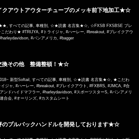
イクアウトアウターチューブのメッキ前下地加工★☆
★★
,
すべての記事
,
車種別
,
☆★読書 名言集★☆
,
☆FXSB FXSBSE ブレ
★こだわり★
#TRIJYA
,
#トライジャ
,
#ハーレー
,
#breakout
,
#ブレイクアウ
#harleydavidson
,
#パンアメリカ
,
#bagger
交換その他 整備整頓！★☆
018~ 新型Softail
,
すべての記事
,
車種別
,
☆★読書 名言集★☆
,
★こだわ
ライジャ
,
#ハーレー
,
#breakout
,
#ブレイクアウト
,
#FXBRS
,
#JMCA
,
#合
ルアンドハイドマフラー
,
#harleydavidson
,
#スポーツスターS
,
#パンアメリ
品連合会
,
#オーリンズ
,
#カスタムシート
評のプルバックハンドルを開発しております★☆