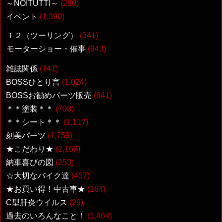
～NOITUTTI～
(280)
イベント
(1,390)
Ｔ２（ツーリング）
(341)
モーターショー・催事
(943)
雑誌関係
(141)
BOSSひとり言
(1,024)
BOSSお勧めパーツ販売
(641)
＊＊塗装＊＊
(708)
＊＊シート＊＊
(1,117)
刻美パーツ
(1,759)
★こだわり★
(2,169)
納車喜びの図
(253)
☆大切なバイク達
(457)
★お買い得！中古車★
(164)
C型肝炎ウイルス
(29)
過去のいろんなこと！
(1,464)