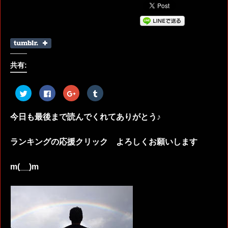
共有:
ク
Facebook
ク
ク
リ
で
リ
リ
ッ
共
ッ
ッ
ク
有
ク
ク
し
す
し
し
今日も最後まで読んでくれてありがとう♪
て
る
て
て
Twitter
に
Google+
Tumblr
で
は
で
で
共
ク
共
共
ランキングの応援クリック よろしくお願いします
有
リ
有
有
(新
ッ
(新
(新
し
ク
し
し
い
し
い
い
m(__)m
ウ
て
ウ
ウ
ィ
く
ィ
ィ
ン
だ
ン
ン
ド
さ
ド
ド
ウ
い
ウ
ウ
で
(新
で
で
開
し
開
開
き
い
き
き
ま
ウ
ま
ま
す)
ィ
す)
す)