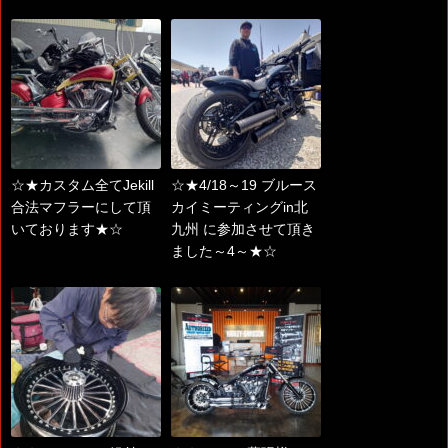
☆★カスタム全てJekill
☆★4/18～19 ブルース
合法マフラーにして頂
カイミーティングin北
いております★☆
九州 に参加させて頂き
ました～4～★☆