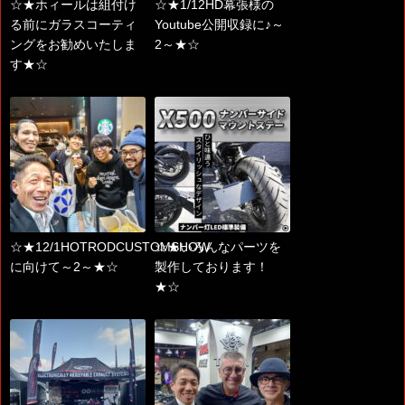
☆★ホィールは組付け
☆★1/12HD幕張様の
る前にガラスコーティ
Youtube公開収録に♪～
ングをお勧めいたしま
2～★☆
す★☆
☆★12/1HOTRODCUSTOMSHOW
☆★いろんなパーツを
に向けて～2～★☆
製作しております！
★☆