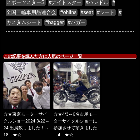
スポーツスターS
#ナイトスター
#ハンドル
#
全国二輪車用品連合会
#ohlins
#seat
#シート
#
カスタムシート
#bagger
#バガー
この記事を読んだ方に人気のページ一覧
☆★東京モーターサイ
☆★4/3～6名古屋モー
クルショー2024 3/22～
ターサイクルショーに
24 出展致しました！～
参加させて頂きました
18～★☆
～4～★☆