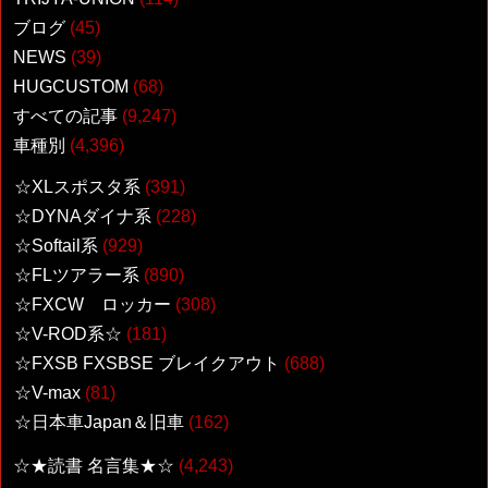
ブログ
(45)
NEWS
(39)
HUGCUSTOM
(68)
すべての記事
(9,247)
車種別
(4,396)
☆XLスポスタ系
(391)
☆DYNAダイナ系
(228)
☆Softail系
(929)
☆FLツアラー系
(890)
☆FXCW ロッカー
(308)
☆V-ROD系☆
(181)
☆FXSB FXSBSE ブレイクアウト
(688)
☆V-max
(81)
☆日本車Japan＆旧車
(162)
☆★読書 名言集★☆
(4,243)