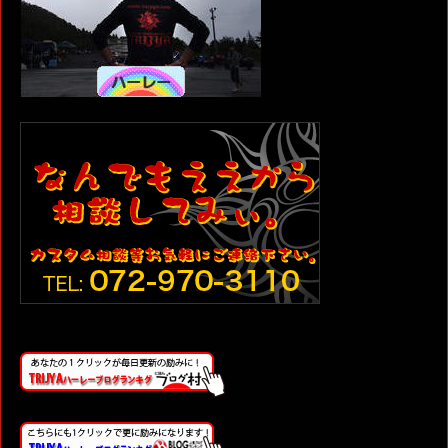
ン
ド
ウ
で
開
き
ま
す)