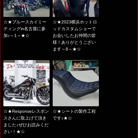
☆★ブルースカイミー
☆★2023横浜ホットロ
ティングin名古屋に参
ッドカスタムショーで
加♪～1～★☆
お会いしたお仲間の皆
様！ありがとうござい
ます～8～★☆
☆★Responseレスポン
☆★シートの製作工程
スさんに取上げて頂き
です♪★☆
ました♪ぜひお読みくだ
さい！★☆