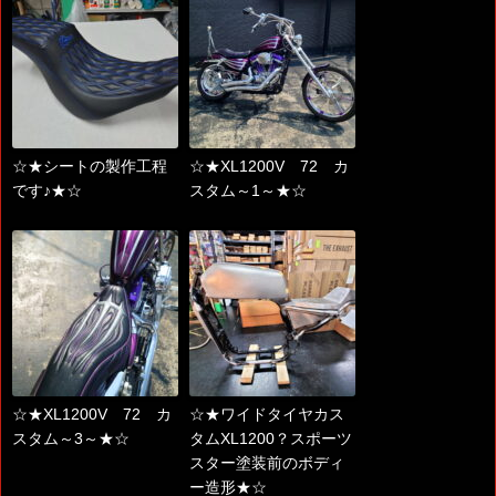
☆★シートの製作工程
☆★XL1200V 72 カ
です♪★☆
スタム～1～★☆
☆★XL1200V 72 カ
☆★ワイドタイヤカス
スタム～3～★☆
タムXL1200？スポーツ
スター塗装前のボディ
ー造形★☆