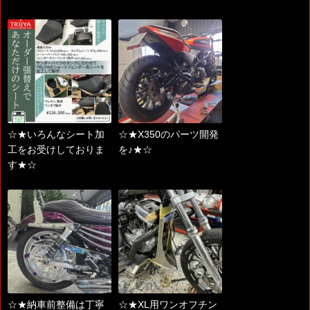
☆★いろんなシート加
☆★X350のパーツ開発
工をお受けしておりま
を♪★☆
す★☆
☆★納車前整備は丁寧
☆★XL用ワンオフチン