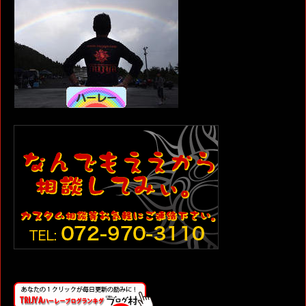
で
(新
で
で
開
し
開
開
き
い
き
き
ま
ウ
ま
ま
す)
ィ
す)
す)
ン
ド
ウ
で
開
き
ま
す)