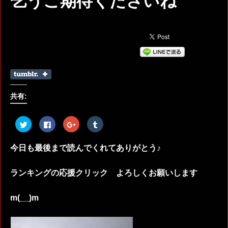
乞うご期待くださいね
共有:
ク
Facebook
ク
ク
リ
で
リ
リ
ッ
共
ッ
ッ
ク
有
ク
ク
し
す
し
し
今日も最後まで読んでくれてありがとう♪
て
る
て
て
Twitter
に
Google+
Tumblr
で
は
で
で
共
ク
共
共
ランキングの応援クリック よろしくお願いします
有
リ
有
有
(新
ッ
(新
(新
し
ク
し
し
い
し
い
い
m(__)m
ウ
て
ウ
ウ
ィ
く
ィ
ィ
ン
だ
ン
ン
ド
さ
ド
ド
ウ
い
ウ
ウ