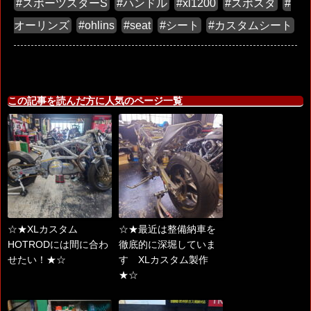
#スポーツスターS
#ハンドル
#xl1200
#スポスタ
#
オーリンズ
#ohlins
#seat
#シート
#カスタムシート
この記事を読んだ方に人気のページ一覧
☆★XLカスタム
☆★最近は整備納車を
HOTRODには間に合わ
徹底的に深堀していま
せたい！★☆
す XLカスタム製作
★☆