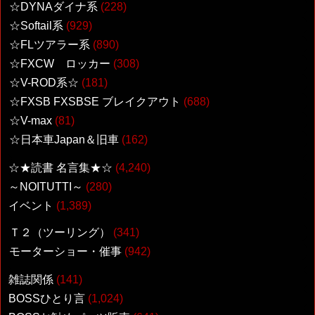
☆DYNAダイナ系
(228)
☆Softail系
(929)
☆FLツアラー系
(890)
☆FXCW ロッカー
(308)
☆V-ROD系☆
(181)
☆FXSB FXSBSE ブレイクアウト
(688)
☆V-max
(81)
☆日本車Japan＆旧車
(162)
☆★読書 名言集★☆
(4,240)
～NOITUTTI～
(280)
イベント
(1,389)
Ｔ２（ツーリング）
(341)
モーターショー・催事
(942)
雑誌関係
(141)
BOSSひとり言
(1,024)