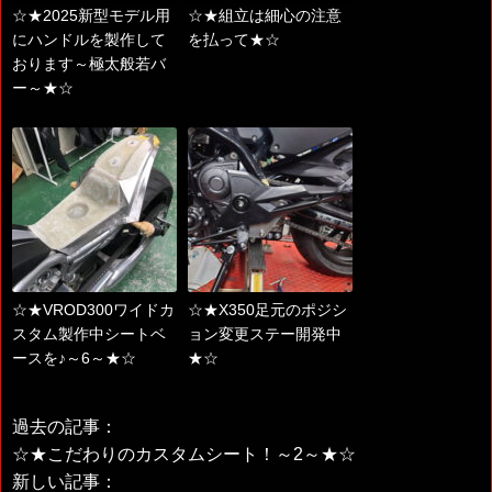
☆★2025新型モデル用
☆★組立は細心の注意
にハンドルを製作して
を払って★☆
おります～極太般若バ
ー～★☆
☆★VROD300ワイドカ
☆★X350足元のポジシ
スタム製作中シートベ
ョン変更ステー開発中
ースを♪～6～★☆
★☆
過去の記事：
☆★こだわりのカスタムシート！～2～★☆
新しい記事：