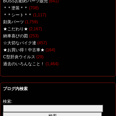
BOSSお勧めパーツ販売
(641)
＊＊塗装＊＊
(708)
＊＊シート＊＊
(1,117)
刻美パーツ
(1,759)
★こだわり★
(2,167)
納車喜びの図
(253)
☆大切なバイク達
(457)
★お買い得！中古車★
(164)
C型肝炎ウイルス
(29)
過去のいろんなこと！
(1,464)
ブログ内検索
検索: