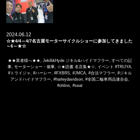
2024.06.12
☆★4/4～4/7名古屋モーターサイクルショーに参加してきました
～6～★☆
★★業者様へ★★
,
Jekill&Hyde ジキル&ハイドマフラー
,
すべての記
事
,
モーターショー・催事
,
☆★読書 名言集★☆
,
イベント
#TRIJYA
,
#トライジャ
,
#ハーレー
,
#FXBRS
,
#JMCA
,
#合法マフラー
,
#ジキル
アンドハイドマフラー
,
#harleydavidson
,
#全国二輪車用品連合会
,
#ohlins
,
#seat