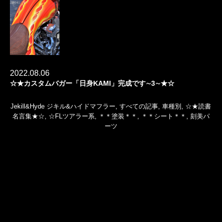
2022.08.06
☆★カスタムバガー「日身KAMI」完成です∼3∼★☆
Jekill&Hyde ジキル&ハイドマフラー
,
すべての記事
,
車種別
,
☆★読書
名言集★☆
,
☆FLツアラー系
,
＊＊塗装＊＊
,
＊＊シート＊＊
,
刻美パ
ーツ