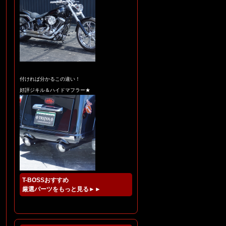
☆★フォークアウターチ
ューブのメッキ加工です♪
付ければ分かるこの違い！
★☆
好評ジキル＆ハイドマフラー★
T-BOSSおすすめ
厳選パーツをもっと見る►►
☆★新作カスタム ” Urush
i 漆 ” 240wide Softail ★☆