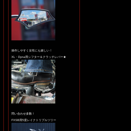
い♪★☆
操作しやすく女性にも嬉しい！
XL・Dyna用シフター＆クラッチレバー★
☆★ 塗装の位置合わせ
を！ほんと大切なんです
よ♪ ★☆
問い合わせ多数！
FXSB用5度レイクトリプルツリー