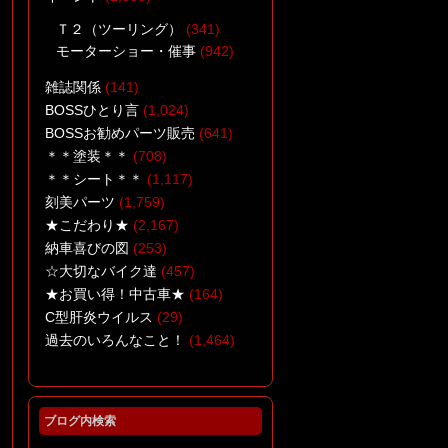
Ｔ２（ツーリング）
(341)
モーターショー・催事
(942)
雑誌関係
(141)
BOSSひとり言
(1,024)
BOSSお勧めパーツ販売
(641)
＊＊塗装＊＊
(708)
＊＊シート＊＊
(1,117)
刻美パーツ
(1,759)
★こだわり★
(2,167)
納車喜びの図
(253)
☆★塗装でお悩みの業者
☆大切なバイク達
(457)
様♪お手伝いいたしますの
★お買い得！中古車★
(164)
続き(*^▽^*)/★☆
C型肝炎ウイルス
(29)
過去のいろんなこと！
(1,464)
ブログ内検索