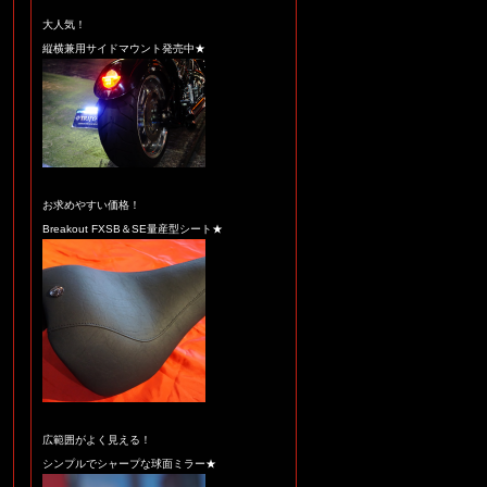
大人気！
縦横兼用サイドマウント発売中★
☆★新作300wide custom
softail 塗装中なのだぁ
(￣0￣)ゞ★☆
お求めやすい価格！
Breakout FXSB＆SE量産型シート★
広範囲がよく見える！
☆★ホィールメッキ加工
シンプルでシャープな球面ミラー★
のことならお任せくださ