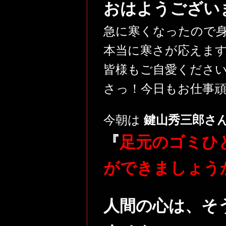
おはようござい
急に寒くなったので
本当に寒さが応えます(>
皆様もご自愛くださ
さっ！今日もお仕事頑張
今朝は
鍵山秀三郎さ
『
足元のゴミひ
ができましょう
人間の心は、そ