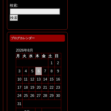
検索:
☆★塗装も続々と (￣д
￣)ゞ★☆
ブログカレンダー
2026年8月
月
火
水
木
金
土
日
1
2
3
4
5
6
7
8
9
10
11
12
13
14
15
16
17
18
19
20
21
22
23
24
25
26
27
28
29
30
☆★FLHTK Custom bagg
31
erくんにワンオフ！フロ