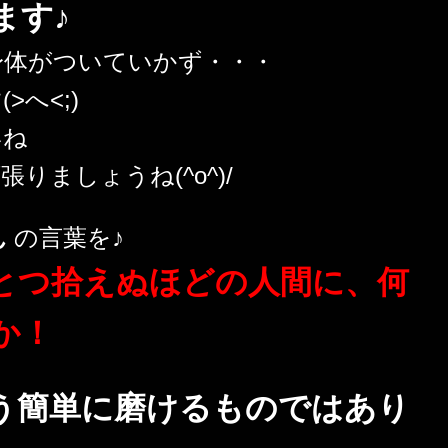
ます♪
身体がついていかず・・・
へ<;)
いね
りましょうね(^o^)/
ん
の言葉を♪
とつ拾えぬほどの人間に、何
か！
う簡単に磨けるものではあり