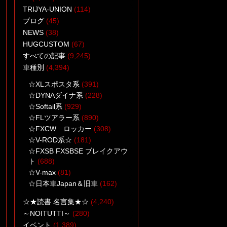
TRIJYA-UNION
(114)
ブログ
(45)
NEWS
(38)
HUGCUSTOM
(67)
☆★12/2(日) HOTROD sh
すべての記事
(9,245)
ow に向けて新作を (￣д
車種別
(4,394)
￣)ゞ★☆
☆XLスポスタ系
(391)
☆DYNAダイナ系
(228)
☆Softail系
(929)
☆FLツアラー系
(890)
☆FXCW ロッカー
(308)
☆V-ROD系☆
(181)
☆FXSB FXSBSE ブレイクアウ
ト
(688)
☆V-max
(81)
☆日本車Japan＆旧車
(162)
☆★読書 名言集★☆
(4,240)
☆★塗装でお悩みの業者
～NOITUTTI～
(280)
様♪お手伝いいたします(*
イベント
(1,389)
^▽^*)/★☆