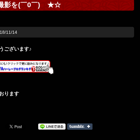
影を(￣0￣)ゞ★☆
/11/14
うございます♪
おります