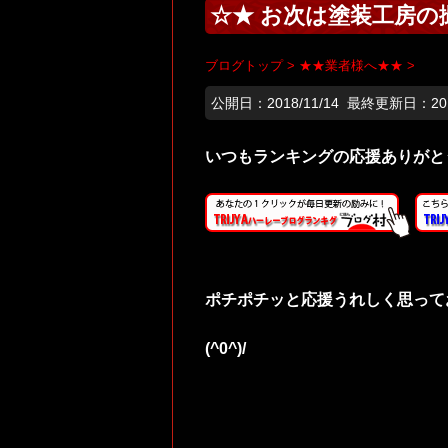
☆★ お次は塗装工房の撮
ブログトップ
>
★★業者様へ★★
>
公開日：
2018/11/14
最終更新日：2018
いつもランキングの応援ありがと
ポチポチッと応援うれしく思って
(^0^)/