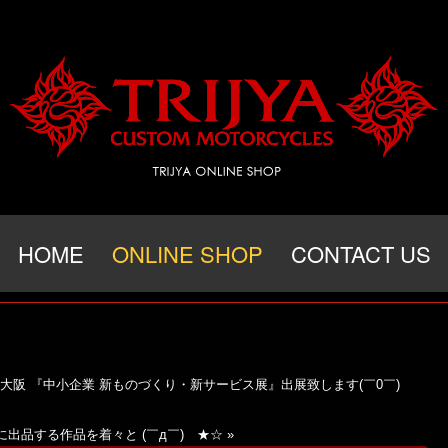
HOME
ONLINE SHOP
CONTACT US
クス大阪 『中小企業 新ものづくり・新サービス展』出展致します(￣0￣)ゞ
how に出品する作品を着々と (￣д￣)ゞ★☆
»