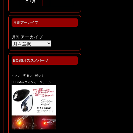
« 7月
ントカウル(*^▽^*)/★☆
月別アーカイブ
月別アーカイブ
BOSSオススメパーツ
小さい、明るい、軽い！
☆★ 240wide XLくんの
LED Mini ウィンカー＆テール
塗装ができたので組上げ
を♪ ★☆