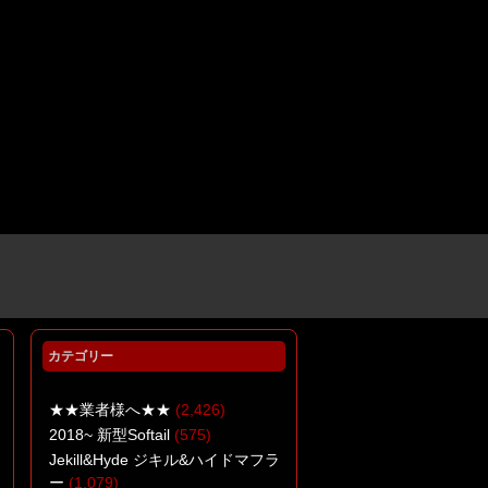
カテゴリー
この記事を読んだ
方に人気のページ
一覧
★★業者様へ★★
(2,426)
2018~ 新型Softail
(575)
Jekill&Hyde ジキル&ハイドマフラ
ー
(1,079)